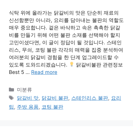
식탁 위에 올라가는 닭갈비의 맛은 단순히 재료의
신선함뿐만 아니라, 요리를 담아내는 불판의 역할도
매우 중요합니다. 겉은 바삭하고 속은 촉촉한 닭갈
비를 만들기 위해 어떤 불판 소재를 선택해야 할지
고민이셨다면, 이 글이 정답이 될 것입니다. 스테인
리스, 무쇠, 코팅 불판 각각의 매력을 집중 분석하여
여러분의 닭갈비 경험을 한 단계 업그레이드할 수
있도록 도와드리겠습니다.
닭갈비불판 관련정보
Best 5 …
Read more
Categories
미분류
Tags
닭갈비 맛
,
닭갈비 불판
,
스테인리스 불판
,
요리
팁
,
주방 용품
,
코팅 불판