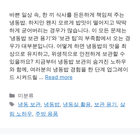
바쁜 일상 속, 한 끼 식사를 든든하게 책임져 주는
냉동밥. 하지만 왠지 모르게 밥맛이 떨어지고 딱딱
하게 굳어버리는 경우가 많습니다. 이 모든 문제는
‘냉동밥 보관 용기’와 ‘보관 팁’의 부족함에서 오는 경
우가 대부분입니다. 어떻게 하면 냉동밥의 맛을 최
상으로 유지하고, 위생적으로 안전하게 보관할 수
있을까요? 지금부터 냉동밥 보관의 숨겨진 노하우
와 함께, 여러분의 냉동밥 경험을 한 단계 업그레이
드 시켜드릴 …
Read more
Categories
미분류
Tags
냉동 보관
,
냉동밥
,
냉동실 활용
,
보관 용기
,
살
림 노하우
,
주방 용품