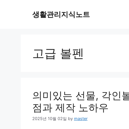
Skip
to
생활관리지식노트
content
고급 볼펜
의미있는 선물, 각인볼
점과 제작 노하우
2025년 10월 02일
by
master