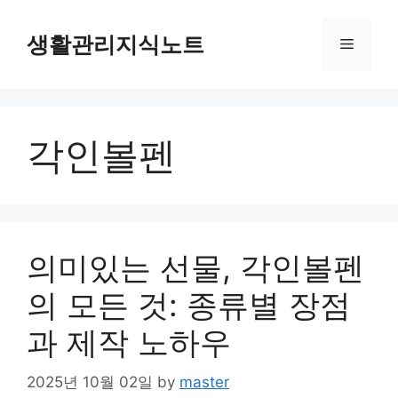
Skip
to
생활관리지식노트
Menu
content
각인볼펜
의미있는 선물, 각인볼펜
의 모든 것: 종류별 장점
과 제작 노하우
2025년 10월 02일
by
master