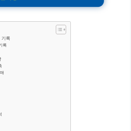
 기록
 기록
략
축
구매
석