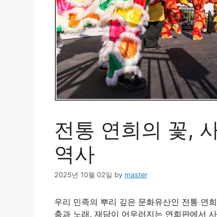
전통 연희의 꽃, 
역사
2025년 10월 02일
by
master
우리 민족의 뿌리 깊은 문화유산인 전통 연희
춤과 노래, 재담이 어우러지는 연희판에서 