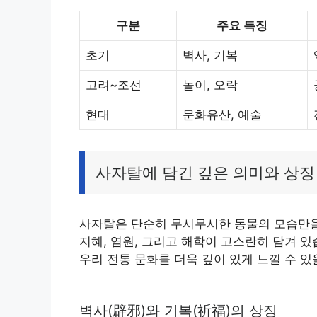
구분
주요 특징
초기
벽사, 기복
고려~조선
놀이, 오락
현대
문화유산, 예술
사자탈에 담긴 깊은 의미와 상징
사자탈은 단순히 무시무시한 동물의 모습만을 
지혜, 염원, 그리고 해학이 고스란히 담겨 
우리 전통 문화를 더욱 깊이 있게 느낄 수 있
벽사(辟邪)와 기복(祈福)의 상징