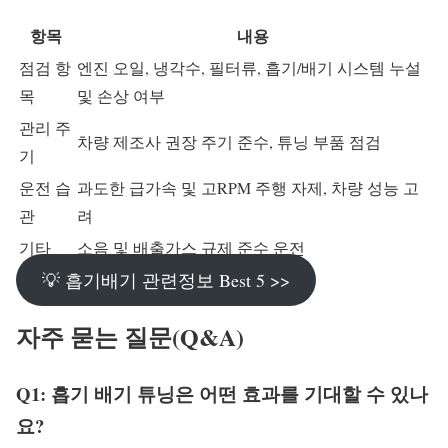
항목
내용
점검 항
엔진 오일, 냉각수, 필터류, 흡기/배기 시스템 누설
목
및 손상 여부
관리 주
차량 제조사 권장 주기 준수, 튜닝 부품 점검
기
운전 습
과도한 급가속 및 고RPM 주행 자제, 차량 성능 고
관
려
기타
소음 및 배출가스 규제 준수 운전
💡 흡기배기 관련정보 Best 5 >>
자주 묻는 질문(Q&A)
Q1: 흡기 배기 튜닝은 어떤 효과를 기대할 수 있나
요?