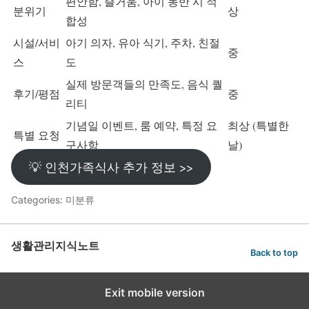
편안함, 즐거움, 아이 동반 시 적
분위기
상
합성
시설/서비
아기 의자, 유아 식기, 주차, 친절
중
스
도
실제 방문객들의 만족도, 음식 퀄
후기/평점
중
리티
기념일 이벤트, 룸 예약, 특정 요
최상 (특별한
특별 요청
구사항
날)
💡 인천가족식사 추가 정보 >>
Categories: 미분류
생활관리지식노트
Back to top
Exit mobile version