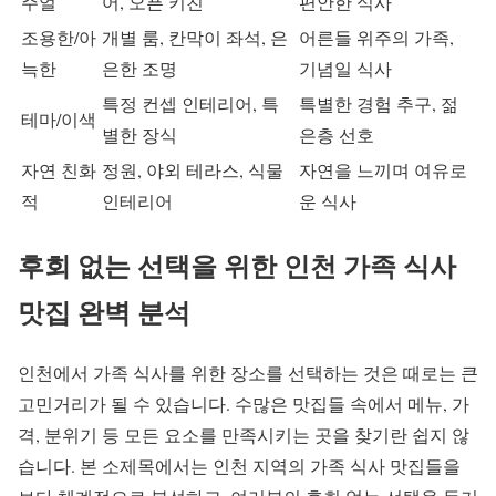
주얼
어, 오픈 키친
편안한 식사
조용한/아
개별 룸, 칸막이 좌석, 은
어른들 위주의 가족,
늑한
은한 조명
기념일 식사
특정 컨셉 인테리어, 특
특별한 경험 추구, 젊
테마/이색
별한 장식
은층 선호
자연 친화
정원, 야외 테라스, 식물
자연을 느끼며 여유로
적
인테리어
운 식사
후회 없는 선택을 위한 인천 가족 식사
맛집 완벽 분석
인천에서 가족 식사를 위한 장소를 선택하는 것은 때로는 큰
고민거리가 될 수 있습니다. 수많은 맛집들 속에서 메뉴, 가
격, 분위기 등 모든 요소를 만족시키는 곳을 찾기란 쉽지 않
습니다. 본 소제목에서는 인천 지역의 가족 식사 맛집들을