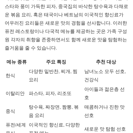
스타와 풍미 가득한 피자, 중국집의 바삭한 탕수육과 다채로
운 볶음 요리, 혹은 태국이나 베트남의 이국적인 향신료가
어우러진 요리들은 새로운 맛의 경험을 선사합니다. 이러한
퓨전 레스토랑이나 다국적 메뉴를 제공하는 곳은 가족 구성
원 각자의 취향을 존중하면서도 함께 새로운 맛을 탐험하는
즐거움을 줄 수 있습니다.
메뉴 종류
주요 특징
추천 대상
다양한 밑반찬, 찌개, 찜
남녀노소 모두 선호,
한식
요리
건강식
아이들과 젊은층 선
이탈리안
파스타, 피자, 리조또
호
탕수육, 짜장면, 짬뽕, 볶
매콤하거나 진한 맛
중식
음 요리
선호
퓨전/세계
이국적인 향신료, 다양한
새로운 맛 탐험 선호
음식
퓨전 메뉴