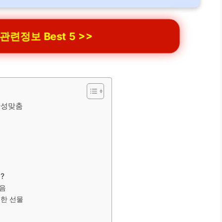
련정보 Best 5 >>
안성맞춤
?
마음
별한 선물