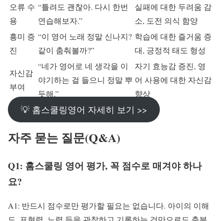
오류 수
“틀려도 괜찮아. 다시 한번
실패에 대한 두려움 감
용
연습해보자.”
소, 도전 의식 함양
흥미 증
“이 영어 노래 정말 신나지?
학습에 대한 즐거움 증
진
같이 춤춰볼까?”
대, 긍정적 태도 형성
“네가 영어로 네 생각을 이
자기 효능감 증진, 영
자신감
야기하는 걸 들으니 정말 뿌
어 사용에 대한 자신감
부여
듯해.”
향상
💡 홈스쿨링영어 자세히 보기 >>
자주 묻는 질문(Q&A)
Q1: 홈스쿨링 영어 평가, 꼭 점수로 매겨야 하나
요?
A1: 반드시 점수로만 평가할 필요는 없습니다. 아이의 이해
도, 표현력, 노력 등을 관찰하고 기록하는 것만으로도 충분