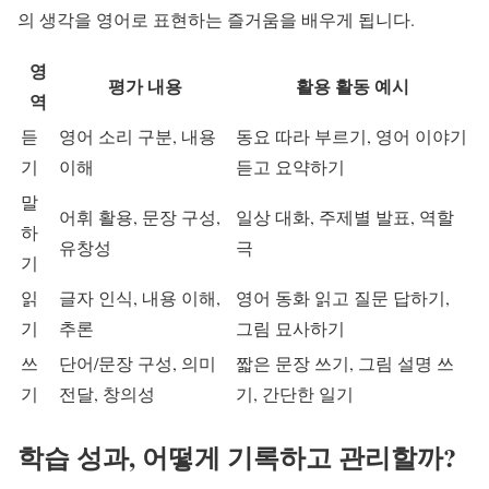
의 생각을 영어로 표현하는 즐거움을 배우게 됩니다.
영
평가 내용
활용 활동 예시
역
듣
영어 소리 구분, 내용
동요 따라 부르기, 영어 이야기
기
이해
듣고 요약하기
말
어휘 활용, 문장 구성,
일상 대화, 주제별 발표, 역할
하
유창성
극
기
읽
글자 인식, 내용 이해,
영어 동화 읽고 질문 답하기,
기
추론
그림 묘사하기
쓰
단어/문장 구성, 의미
짧은 문장 쓰기, 그림 설명 쓰
기
전달, 창의성
기, 간단한 일기
학습 성과, 어떻게 기록하고 관리할까?