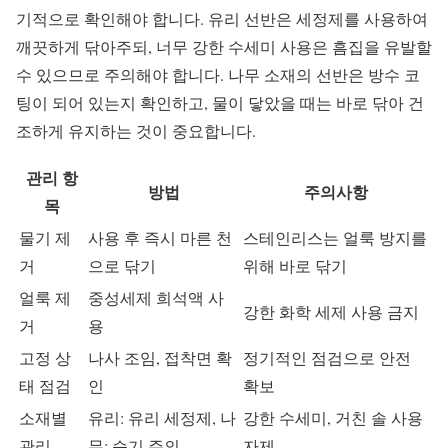
기적으로 확인해야 합니다. 유리 선반은 세정제를 사용하여
깨끗하게 닦아주되, 너무 강한 수세미 사용은 흠집을 유발할
수 있으므로 주의해야 합니다. 나무 소재의 선반은 방수 코
팅이 되어 있는지 확인하고, 물이 닿았을 때는 바로 닦아 건
조하게 유지하는 것이 중요합니다.
관리 항
방법
주의사항
목
물기 제
사용 후 즉시 마른 천
스테인리스는 얼룩 방지를
거
으로 닦기
위해 바로 닦기
얼룩 제
중성세제 희석액 사
강한 화학 세제 사용 금지
거
용
고정 상
나사 조임, 접착면 확
정기적인 점검으로 안전
태 점검
인
확보
소재별
유리: 유리 세정제, 나
강한 수세미, 거친 솔 사용
관리
무: 습기 주의
자제