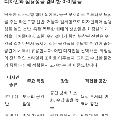
디자인과 실용성을 겸비한 아이템들
단순한 직사각형 형태 외에도, 둥근 모서리로 부드러운 느낌
을 주는 라운드형 선반, 거울과 일체형으로 디자인되어 실용
성을 높인 선반, 혹은 독특한 형태의 선반들은 화장실에 개
성을 더해줍니다. 또한, 수건걸이가 함께 부착된 선반은 수
건을 걸어두면서 동시에 작은 물건들을 수납할 수 있어 좁은
공간에서 특히 유용합니다. 어떤 디자인을 선택하든, 화장실
의 전체적인 스타일과 조화를 이루는지, 그리고 수납할 물건
의 종류와 양에 적합한지 고려하는 것이 중요합니다.
디자인
주요 특징
장점
적합한 공간
종류
공간 낭비 최소
코너 선
모서리 공간
욕실 모서리, 빈
화, 수납 효율 높
반
활용
코너 공간
음
틈새 선
좁은 자투리
공간 효율성 증
세면대 옆, 변기