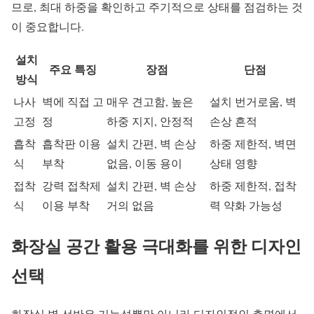
므로, 최대 하중을 확인하고 주기적으로 상태를 점검하는 것
이 중요합니다.
설치
주요 특징
장점
단점
방식
나사
벽에 직접 고
매우 견고함, 높은
설치 번거로움, 벽
고정
정
하중 지지, 안정적
손상 흔적
흡착
흡착판 이용
설치 간편, 벽 손상
하중 제한적, 벽면
식
부착
없음, 이동 용이
상태 영향
접착
강력 접착제
설치 간편, 벽 손상
하중 제한적, 접착
식
이용 부착
거의 없음
력 약화 가능성
화장실 공간 활용 극대화를 위한 디자인
선택
화장실 벽 선반은 기능성뿐만 아니라 디자인적인 측면에서