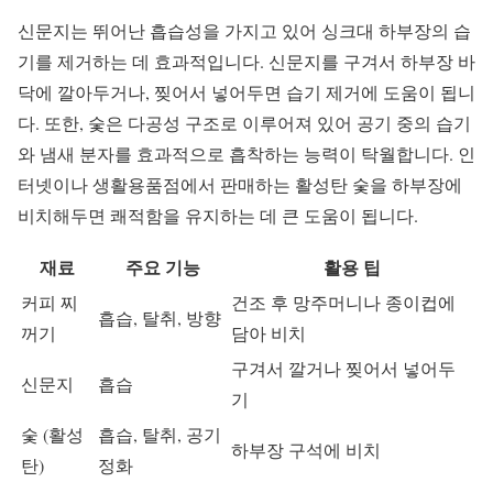
신문지는 뛰어난 흡습성을 가지고 있어 싱크대 하부장의 습
기를 제거하는 데 효과적입니다. 신문지를 구겨서 하부장 바
닥에 깔아두거나, 찢어서 넣어두면 습기 제거에 도움이 됩니
다. 또한, 숯은 다공성 구조로 이루어져 있어 공기 중의 습기
와 냄새 분자를 효과적으로 흡착하는 능력이 탁월합니다. 인
터넷이나 생활용품점에서 판매하는 활성탄 숯을 하부장에
비치해두면 쾌적함을 유지하는 데 큰 도움이 됩니다.
재료
주요 기능
활용 팁
커피 찌
건조 후 망주머니나 종이컵에
흡습, 탈취, 방향
꺼기
담아 비치
구겨서 깔거나 찢어서 넣어두
신문지
흡습
기
숯 (활성
흡습, 탈취, 공기
하부장 구석에 비치
탄)
정화