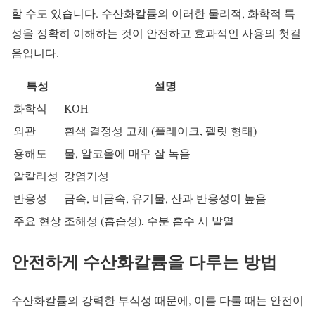
할 수도 있습니다. 수산화칼륨의 이러한 물리적, 화학적 특
성을 정확히 이해하는 것이 안전하고 효과적인 사용의 첫걸
음입니다.
특성
설명
화학식
KOH
외관
흰색 결정성 고체 (플레이크, 펠릿 형태)
용해도
물, 알코올에 매우 잘 녹음
알칼리성
강염기성
반응성
금속, 비금속, 유기물, 산과 반응성이 높음
주요 현상
조해성 (흡습성), 수분 흡수 시 발열
안전하게 수산화칼륨을 다루는 방법
수산화칼륨의 강력한 부식성 때문에, 이를 다룰 때는 안전이