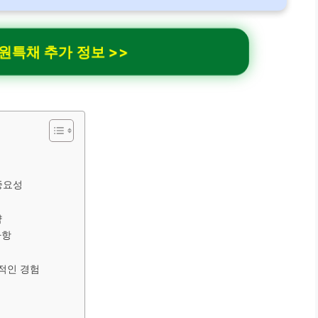
특채 추가 정보 >>
중요성
략
사항
적인 경험