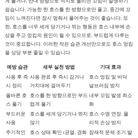
게 풀거나, 반대 방향으로 억지로 돌리면 꼬임이 발생하기
쉽습니다. 가능한 한 호스를 한 방향으로만 풀고, 중간에 꼬
임이 느껴진다면 잠시 멈춰서 풀어주는 것이 좋습니다. 또
한, 호스를 너무 세게 당기거나 꺾는 행동은 호스 내부에 손
상을 주고 엉킴의 원인이 될 수 있으므로, 부드럽게 다루는
것이 중요합니다. 이러한 작은 습관 개선만으로도 호스 엉킴
을 상당 부분 줄일 수 있습니다.
예방 습관
세부 실천 방법
기대 효과
사용 후 즉
사용 완료 후 즉시 감거나
호스 엉킴 및 바닥
시 정리
거치대에 걸어두기
널브러짐 방지
올바른 호
호스를 한 방향으로만 부드
내부 꼬임 발생 최소
스 풀기
럽게 풀기
화
부드러운
호스를 세게 당기거나 꺾지
호스 수명 연장, 물
사용
않기
리적 손상 방지
주기적인
호스 상태 확인 (균열, 경화
잠재적 문제 조기 발