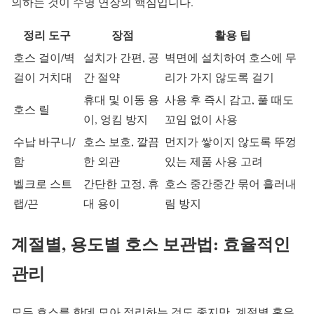
의하는 것이 수명 연장의 핵심입니다.
정리 도구
장점
활용 팁
호스 걸이/벽
설치가 간편, 공
벽면에 설치하여 호스에 무
걸이 거치대
간 절약
리가 가지 않도록 걸기
휴대 및 이동 용
사용 후 즉시 감고, 풀 때도
호스 릴
이, 엉킴 방지
꼬임 없이 사용
수납 바구니/
호스 보호, 깔끔
먼지가 쌓이지 않도록 뚜껑
함
한 외관
있는 제품 사용 고려
벨크로 스트
간단한 고정, 휴
호스 중간중간 묶어 흘러내
랩/끈
대 용이
림 방지
계절별, 용도별 호스 보관법: 효율적인
관리
모든 호스를 한데 모아 정리하는 것도 좋지만, 계절별 혹은