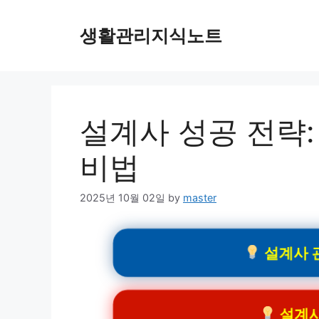
Skip
to
생활관리지식노트
content
설계사 성공 전략:
비법
2025년 10월 02일
by
master
설계사 관
설계사