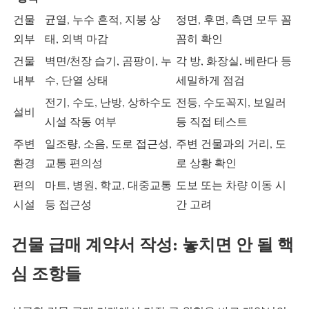
건물
균열, 누수 흔적, 지붕 상
정면, 후면, 측면 모두 꼼
외부
태, 외벽 마감
꼼히 확인
건물
벽면/천장 습기, 곰팡이, 누
각 방, 화장실, 베란다 등
내부
수, 단열 상태
세밀하게 점검
전기, 수도, 난방, 상하수도
전등, 수도꼭지, 보일러
설비
시설 작동 여부
등 직접 테스트
주변
일조량, 소음, 도로 접근성,
주변 건물과의 거리, 도
환경
교통 편의성
로 상황 확인
편의
마트, 병원, 학교, 대중교통
도보 또는 차량 이동 시
시설
등 접근성
간 고려
건물 급매 계약서 작성: 놓치면 안 될 핵
심 조항들