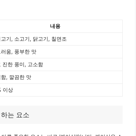
내용
고기, 소고기, 닭고기, 칠면조
러움, 풍부한 맛
 진한 풍미, 고소함
함, 깔끔한 맛
% 이상
더하는 요소