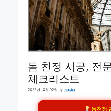
돔 천정 시공, 전
체크리스트
2025년 10월 02일
by
master
돔천정 관