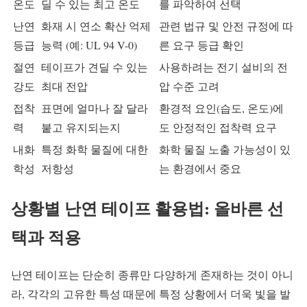
온도
딜 수 있는 최고 온도
를 파악하여 선택
난연
화재 시 연소 확산 억제
관련 법규 및 안전 규정에 따
등급
능력 (예: UL 94 V-0)
른 요구 등급 확인
절연
테이프가 견딜 수 있는
사용하려는 전기 설비의 전
강도
최대 전압
압 수준 고려
접착
표면에 얼마나 잘 달라
환경적 요인(습도, 온도)에
력
붙고 유지되는지
도 안정적인 접착력 요구
내화
특정 화학 물질에 대한
화학 물질 노출 가능성이 있
학성
저항성
는 환경에서 중요
상황별 난연 테이프 활용법: 올바른 선
택과 적용
난연 테이프는 단순히 종류만 다양하게 존재하는 것이 아니
라, 각각의 고유한 특성 때문에 특정 상황에서 더욱 빛을 발