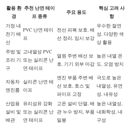
활용 환
추천 난연 테이
핵심 고려 사
주요 용도
경
프 종류
항
가정 내
우수한 절연
PVC 난연 테이
전선 피복 보호, 배
전기 배
성, 다양한 색
프
선 정리, 임시 보강
선
상 활용
주방 및
고내열성 PVC
열원 주변 배선 보
높은 내열 온
조리 기
또는 실리콘 난
호, 기기 외부 마감
도, 오염 방지
구
연 테이프
엔진 부품 주변 배
극도로 높은
자동차
실리콘 난연 테
선 보호, 호스 및
내열성, 유연
엔진룸
이프
파이프 고정
성, 내유성
산업용
유리섬유 강화
고온 설비 단열, 배
높은 내열성,
설비 및
또는 실리콘 난
관 누수 방지, 부품
내화학성, 내
배관
연 테이프
밀봉
구성