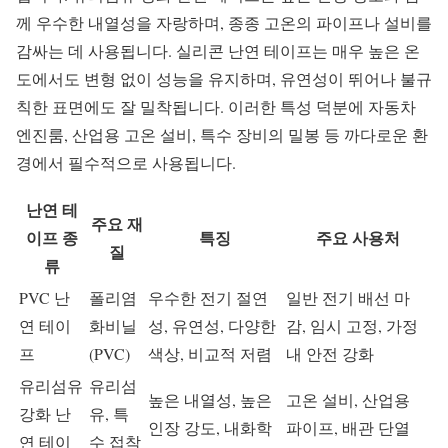
께 우수한 내열성을 자랑하며, 종종 고온의 파이프나 설비를
감싸는 데 사용됩니다. 실리콘 난연 테이프는 매우 높은 온
도에서도 변형 없이 성능을 유지하며, 유연성이 뛰어나 불규
칙한 표면에도 잘 밀착됩니다. 이러한 특성 덕분에 자동차
엔진룸, 산업용 고온 설비, 특수 장비의 밀봉 등 까다로운 환
경에서 필수적으로 사용됩니다.
난연 테
주요 재
이프 종
특징
주요 사용처
질
류
PVC 난
폴리염
우수한 전기 절연
일반 전기 배선 마
연 테이
화비닐
성, 유연성, 다양한
감, 임시 고정, 가정
프
(PVC)
색상, 비교적 저렴
내 안전 강화
유리섬유
유리섬
높은 내열성, 높은
고온 설비, 산업용
강화 난
유, 특
인장 강도, 내화학
파이프, 배관 단열
연 테이
수 접착