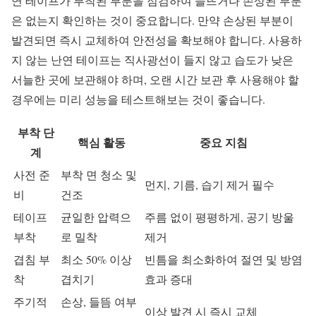
연 테이프가 부착된 부분을 점검하여 들뜨거나 손상된 부분
은 없는지 확인하는 것이 중요합니다. 만약 손상된 부분이
발견되면 즉시 교체하여 안전성을 확보해야 합니다. 사용하
지 않는 난연 테이프는 직사광선이 들지 않고 습도가 낮은
서늘한 곳에 보관해야 하며, 오랜 시간 보관 후 사용해야 할
경우에는 미리 성능을 테스트해보는 것이 좋습니다.
부착 단
핵심 활동
중요 지침
계
사전 준
부착 면 청소 및
먼지, 기름, 습기 제거 필수
비
건조
테이프
균일한 압력으
주름 없이 평평하게, 공기 방울
부착
로 밀착
제거
겹침 부
최소 50% 이상
빈틈을 최소화하여 절연 및 방염
착
겹치기
효과 증대
주기적
손상, 들뜸 여부
이상 발견 시 즉시 교체