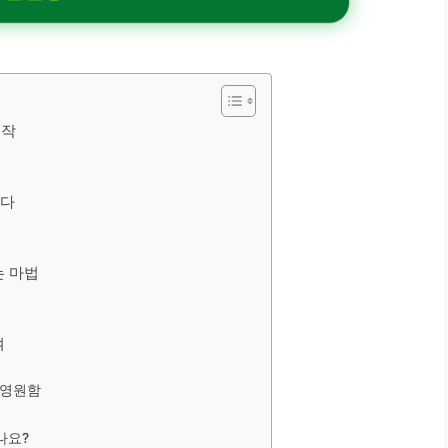
시작
넣다
는 마법
여
 영원함
나요?