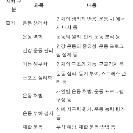
시험 구
과목
내용
분
인체의 생리적 반응, 운동 시 에너
필기
운동 생리학
지 대사 등
운동 역학
운동의 원리, 인체 운동 분석 등
건강 운동의 중요성, 운동 프로그
건강 운동 관리
램 설계 등
기능 해부학
인체의 구조와 기능, 근골격계 등
운동 심리, 동기 부여, 스트레스 관
스포츠 심리학
리 등
개인별 운동 처방, 운동 프로그램
운동 처방
구성 등
심폐 지구력 평가, 운동 능력 평가
운동 부하 검사
등
재활 운동
부상 예방, 재활 운동 방법 등